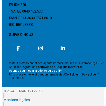
IPI 504.240
TVA: BE 0840.462.537
IBAN: BE41 3630 9571 6610
BIC: BBRUBEBB
SUIVEZ-NOUS
Institut professionnel des agents immobiliers, rue du Luxembourg 16 B, 1
Bruxelles. Agréations octroyées en Belgique (www.ipi.be)
Agence soumise à la déontologie de l’IPI
RC professionnelle et cautionnement via AXA Belgium SA – police n°
730.390.160
©2024 - TRIANON INVEST
Mentions légales