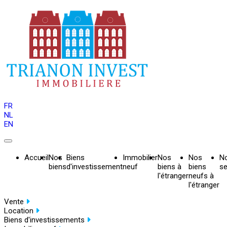
FR
NL
EN
Accueil
Nos
Biens
Immobilier
Nos
Nos
N
biens
d'investissement
neuf
biens à
biens
se
l'étranger
neufs à
l'étranger
Vente
Location
Biens d'investissements