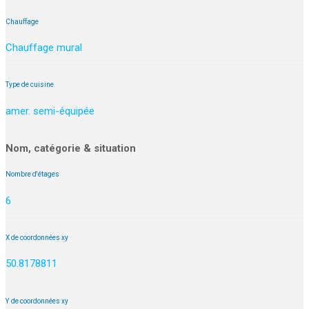
Chauffage
Chauffage mural
Type de cuisine
amer. semi-équipée
Nom, catégorie & situation
Nombre d'étages
6
X de coordonnées xy
50.8178811
Y de coordonnées xy