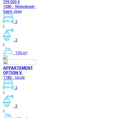
299.000 €
1080 - Molenbeek-
Saint-Jean
2
|
2
|
155 m²
APPARTEMENT
OPTION V.
1180 - Uccle
2
|
2
|