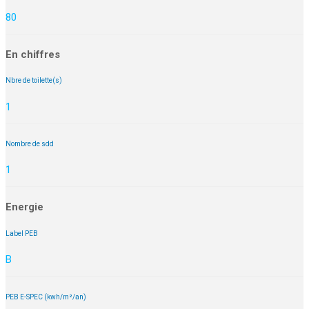
80
En chiffres
Nbre de toilette(s)
1
Nombre de sdd
1
Energie
Label PEB
B
PEB E-SPEC (kwh/m²/an)