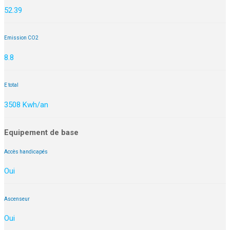
52.39
Emission CO2
8.8
E total
3508 Kwh/an
Equipement de base
Accès handicapés
Oui
Ascenseur
Oui