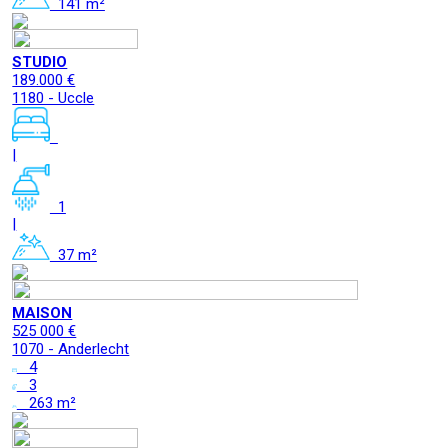
141 m²
STUDIO
189.000 €
1180 - Uccle
|
1
|
37 m²
MAISON
525 000 €
1070 - Anderlecht
4
3
263 m²