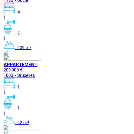
1180 - Uccle
4
|
2
|
209 m²
APPARTEMENT
209.000 €
1000 - Bruxelles
1
|
1
|
62 m²