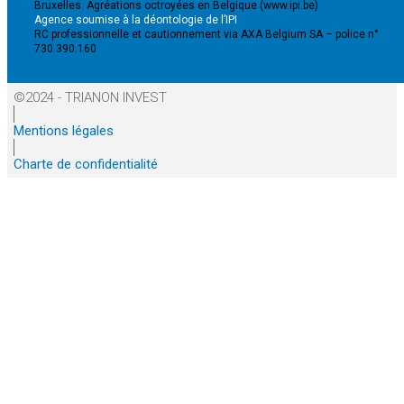
Bruxelles. Agréations octroyées en Belgique (www.ipi.be)
Agence soumise à la déontologie de l’IPI
RC professionnelle et cautionnement via AXA Belgium SA – police n°
730.390.160
©2024 - TRIANON INVEST
Mentions légales
Charte de confidentialité