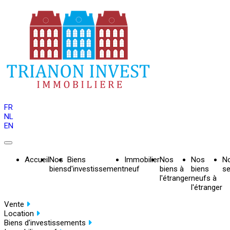
FR
NL
EN
Accueil
Nos
Biens
Immobilier
Nos
Nos
N
biens
d'investissement
neuf
biens à
biens
se
l'étranger
neufs à
l'étranger
Vente
Location
Biens d'investissements