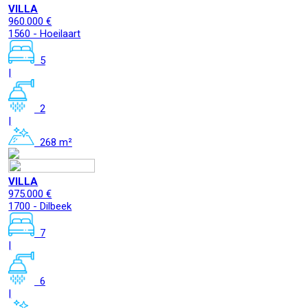
VILLA
960.000 €
1560 - Hoeilaart
5
|
2
|
268 m²
VILLA
975.000 €
1700 - Dilbeek
7
|
6
|