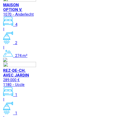
MAISON
OPTION V.
1070 - Anderlecht
4
|
2
|
274 m²
REZ-DE-CH.
AVEC JARDIN
289.000 €
1180 - Uccle
1
|
1