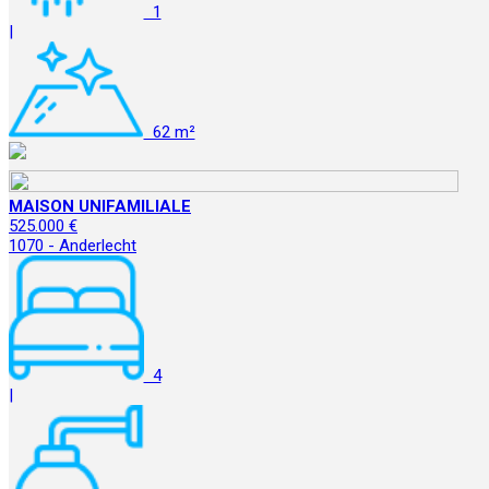
1
|
62 m²
MAISON UNIFAMILIALE
525.000 €
1070 - Anderlecht
4
|