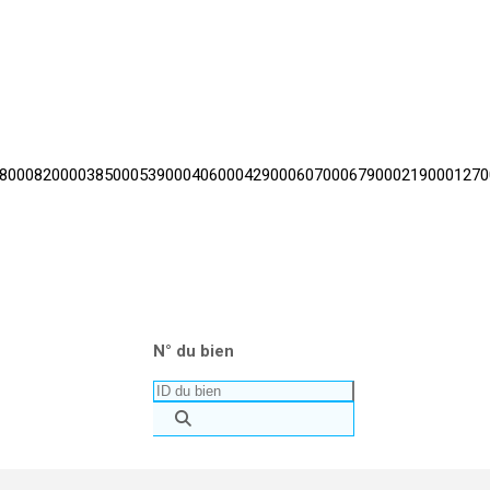
8000
820000
385000
539000
406000
429000
607000
679000
219000
1270
N° du bien