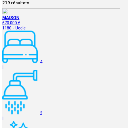
219 résultats
MAISON
670.000 €
1180 - Uccle
4
|
2
|